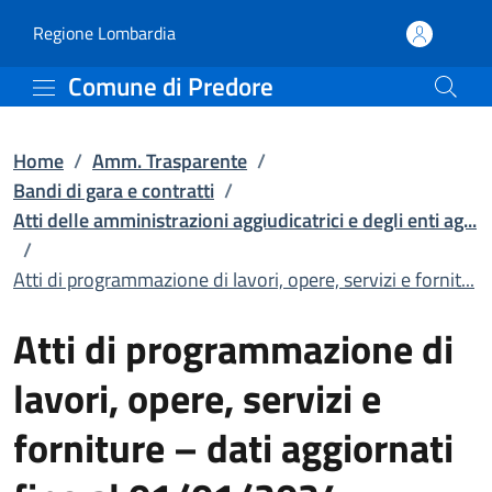
Atti di programmazione d
Vai al contenuto principale
(apre in un'altra scheda).
Regione Lombardia
Comune di Predore
Home
/
Amm. Trasparente
/
Bandi di gara e contratti
/
Atti delle amministrazioni aggiudicatrici e degli enti ag...
/
Atti di programmazione di lavori, opere, servizi e fornit...
Atti di programmazione di
lavori, opere, servizi e
forniture – dati aggiornati